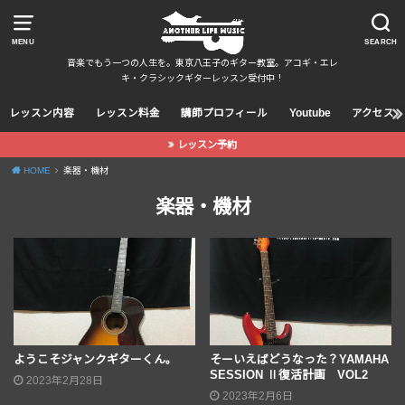
MENU
SEARCH
音楽でもう一つの人生を。東京八王子のギター教室。アコギ・エレ
キ・クラシックギターレッスン受付中！
レッスン内容
レッスン料金
講師プロフィール
Youtube
アクセス
レッスン予約
HOME
楽器・機材
楽器・機材
ようこそジャンクギターくん。
そーいえばどうなった？YAMAHA
SESSION Ⅱ復活計画 VOL2
2023年2月28日
2023年2月6日