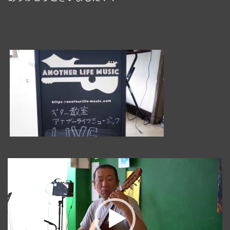
動
画
プ
レ
ー